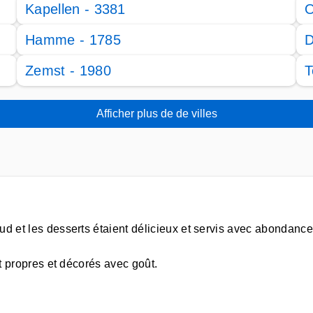
Kapellen - 3381
O
Hamme - 1785
D
Zemst - 1980
T
Afficher plus de de villes
ud et les desserts étaient délicieux et servis avec abondance
nt propres et décorés avec goût.