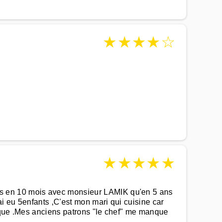
★
★
★
★
☆
★
★
★
★
★
us en 10 mois avec monsieur LAMIK qu'en 5 ans
ai eu 5enfants ,C'est mon mari qui cuisine car
anque .Mes anciens patrons "le chef" me manque