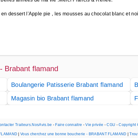
 en dessert l'Apple pie , les mousses au chocolat blanc et noi
n - Brabant flamand
Boulangerie Patisserie Brabant flamand
B
Magasin bio Brabant flamand
F
ontacter Traiteurs.NosAvis.be
-
Faire connaitre
-
Vie privée
-
CGU
-
Copyright
T FLAMAND
|
Vous cherchez une bonne boucherie - BRABANT FLAMAND
|
Trou