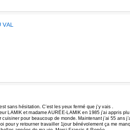
 VAL
st sans hésitation. C'est les yeux fermé que j'y vais .
nsieur LAMIK et madame AURÉE-LAMIK en 1985 j'ai appris pl
er cuisiner pour beaucoup de monde. Maintenant j'ai 55 ans j'
quoi pour y retourner travailler 1jour bénévolement ça me m
us belles années de ma vie .Merci Francis & Renée.