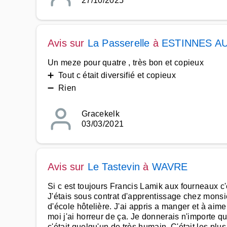
27/10/2025
Avis sur
La Passerelle
à
ESTINNES AU
Un meze pour quatre , très bon et copieux
➕ Tout c était diversifié et copieux
➖ Rien
Gracekelk
03/03/2021
Avis sur
Le Tastevin
à
WAVRE
Si c est toujours Francis Lamik aux fourneaux c'e
J'étais sous contrat d'apprentissage chez mo
d'école hôtelière. J'ai appris a manger et à aim
moi j'ai horreur de ça. Je donnerais n'importe 
c'était quelqu'un de très humain. C'était les pl